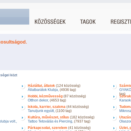
gosultságod.
ségei közt
Háziállat, állatok
(124 közösség)
Számtec
Állatbarátok Klubja,
(4936 tag)
GYAKO
tag)
Hobbi, kézművesség
(87 közösség)
Szórak
Otthon dekor,
(4653 tag)
Karaok
Iskola, karrier, szakma
(44 közösség)
Tudom
Tanuljunk együtt,
(1100 tag)
Mikrosz
Kultúra, művészet, stílus
(182 közösség)
Utazás
ubja volt.,
Tattoo Tetoválás és Piercing,
(7937 tag)
Olaszo
Párkapcsolat, szerelem
(41 közösség)
Üzlet,