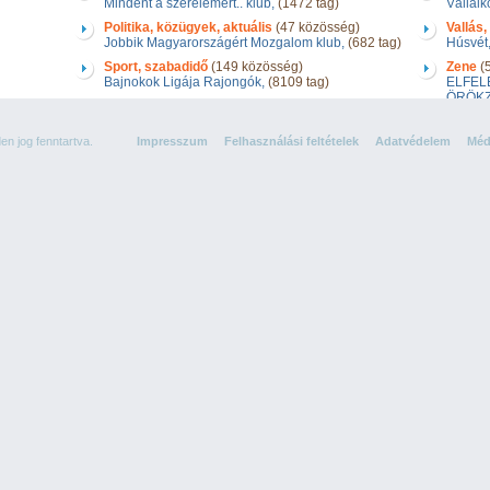
Mindent a szerelemért.. klub,
(1472 tag)
Vállalk
Politika, közügyek, aktuális
(47 közösség)
Vallás, 
Jobbik Magyarországért Mozgalom klub,
(682 tag)
Húsvét
Sport, szabadidő
(149 közösség)
Zene
(5
Bajnokok Ligája Rajongók,
(8109 tag)
ELFEL
ÖRÖKZ
n jog fenntartva.
Impresszum
Felhasználási feltételek
Adatvédelem
Méd