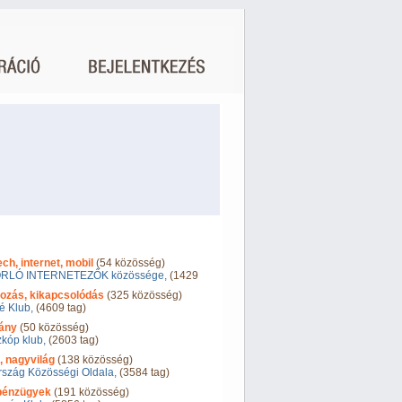
h, internet, mobil
(54 közösség)
RLÓ INTERNETEZŐK közössége,
(1429
ozás, kikapcsolódás
(325 közösség)
é Klub,
(4609 tag)
ány
(50 közösség)
kóp klub,
(2603 tag)
, nagyvilág
(138 közösség)
rszág Közösségi Oldala,
(3584 tag)
 pénzügyek
(191 közösség)