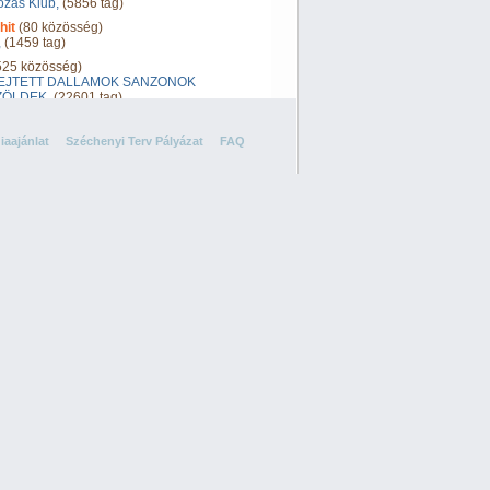
ozás Klub,
(5856 tag)
hit
(80 közösség)
,
(1459 tag)
25 közösség)
EJTETT DALLAMOK SANZONOK
ÖLDEK,
(22601 tag)
iaajánlat
Széchenyi Terv Pályázat
FAQ