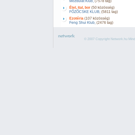
Mozdulat Klub,
(7578 tag)
Étel, ital, bor
(50 közösség)
FŐZŐCSKE KLUB,
(5811 tag)
Ezotéria
(107 közösség)
Feng Shui Klub,
(2476 tag)
© 2007 Copyright Network.hu Minde