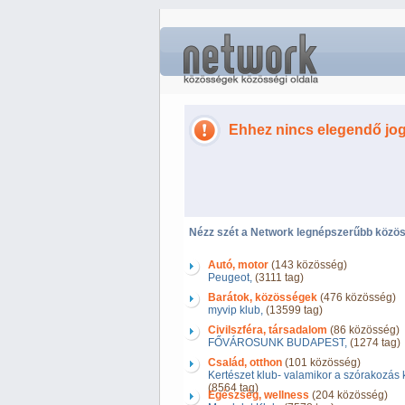
Ehhez nincs elegendő jo
Nézz szét a Network legnépszerűbb közös
Autó, motor
(143 közösség)
Peugeot,
(3111 tag)
Barátok, közösségek
(476 közösség)
myvip klub,
(13599 tag)
Civilszféra, társadalom
(86 közösség)
FŐVÁROSUNK BUDAPEST,
(1274 tag)
Család, otthon
(101 közösség)
Kertészet klub- valamikor a szórakozás kl
(8564 tag)
Egészség, wellness
(204 közösség)