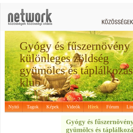
Gyógy és fűszernövény
különleges zöldség
gyümölcs és táplálkozás
klub .
Nyitó
Tagok
Képek
Videók
Hírek
Fórum
Li
Gyógy és fűszernövény
gyümölcs és táplálkozás