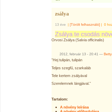
zsálya
13 éve
|
[Törölt felhasználó]
|
0 ho
Zsálya te csodás n
Orvosi Zsálya (Salvia officinalis)
2012, február 13 - 20:41 —
Betty
Share
Share
on
on
"Hej tulipán, tulipán
email
print
Teljes szegfű, szarkaláb
Tele kertem zsályával
Szerelemnek lángjával."
Tartalom:
A növény leírása
A növény előfordulása