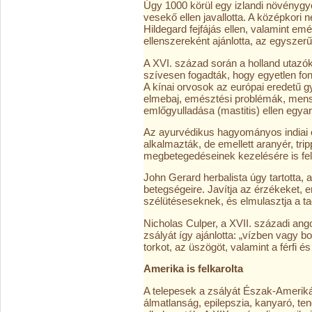
Úgy 1000 körül egy izlandi növénygy
vesekő ellen javallotta. A középkori 
Hildegard fejfájás ellen, valamint em
ellenszereként ajánlotta, az egyszerű
A XVI. század során a holland utazók 
szívesen fogadták, hogy egyetlen font
A kínai orvosok az európai eredetű 
elmebaj, emésztési problémák, mens
emlőgyulladása (mastitis) ellen egyará
Az ayurvédikus hagyományos indiai 
alkalmazták, de emellett aranyér, tri
megbetegedéseinek kezelésére is fel
John Gerard herbalista úgy tartotta, 
betegségeire. Javítja az érzékeket, 
szélütéseseknek, és elmulasztja a t
Nicholas Culper, a XVII. századi ango
zsályát így ajánlotta: „vízben vagy b
torkot, az üszögöt, valamint a férfi és
Amerika is felkarolta
A telepesek a zsályát Észak-Amerikáb
álmatlanság, epilepszia, kanyaró, te