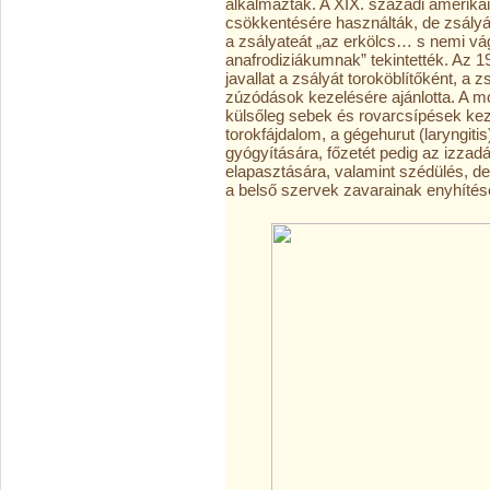
alkalmazták. A XIX. századi amerikai
csökkentésére használták, de zsályás
a zsályateát „az erkölcs… s nemi vá
anafrodiziákumnak” tekintették. Az 1
javallat a zsályát toroköblítőként, a
zúzódások kezelésére ajánlotta. A m
külsőleg sebek és rovarcsípések keze
torokfájdalom, a gégehurut (laryngitis
gyógyítására, főzetét pedig az izzad
elapasztására, valamint szédülés, d
a belső szervek zavarainak enyhítésé