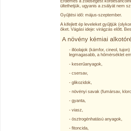
Érdemes a zöldségest körbesáncolni ez
ültethetjük, ugyanis a zsályát nem sze
Gyűjtési idő: május-szeptember.
A kifejlett ép leveleket gyűjtjük (olyko
őket. Vágási ideje: virágzás előtt. Be
A növény kémiai alkotóré
- illóolajok (kámfor, cineol, tujon)
legmagasabb, a hőmérséklet em
- keserűanyagok,
- csersav,
- glikozidok,
- növényi savak (fumársav, kloro
- gyanta,
- viasz,
- ösztrogénhatású anyagok,
- fitoncida,