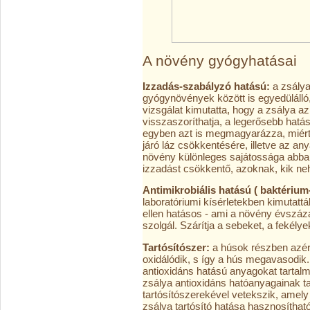
A növény gyógyhatásai
Izzadás-szabályzó hatású:
a zsálya
gyógynövények között is egyedülálló
vizsgálat kimutatta, hogy a zsálya a
visszaszoríthatja, a legerősebb hatásá
egyben azt is megmagyarázza, miért l
járó láz csökkentésére, illetve az a
növény különleges sajátossága abban
izzadást csökkentő, azoknak, kik ne
Antimikrobiális hatású ( baktérium-
laboratóriumi kísérletekben kimutat
ellen hatásos - ami a növény évszá
szolgál. Szárítja a sebeket, a fekélyeke
Tartósítószer:
a húsok részben azér
oxidálódik, s így a hús megavasodik
antioxidáns hatású anyagokat tartal
zsálya antioxidáns hatóanyagainak t
tartósítószerekével vetekszik, amel
zsálya tartósító hatása hasznosítha