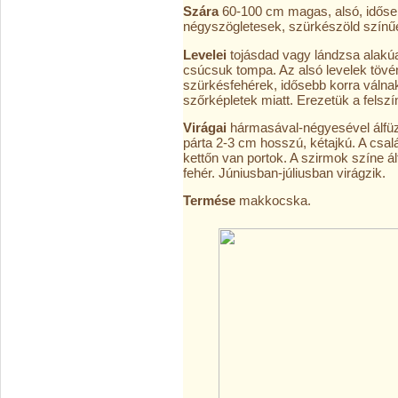
Szára
60-100 cm magas, alsó, idősebb
négyszögletesek, szürkészöld színűe
Levelei
tojásdad vagy lándzsa alakúa
csúcsuk tompa. Az alsó levelek tövén 1
szürkésfehérek, idősebb korra válnak
szőrképletek miatt. Erezetük a felsz
Virágai
hármasával-négyesével álfüz
párta 2-3 cm hosszú, kétajkú. A csal
kettőn van portok. A szirmok színe ál
fehér. Júniusban-júliusban virágzik.
Termése
makkocska.