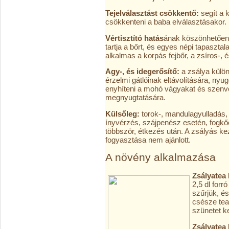
Tejelválasztást csökkentő:
segít a 
csökkenteni a baba elválasztásakor.
Vértisztító hatás
ának köszönhetően,
tartja a bőrt, és egyes népi tapasztal
alkalmas a korpás fejbőr, a zsíros-, 
Agy-, és idegerősítő:
a zsálya külön
érzelmi gátlóinak eltávolítására, nyu
enyhíteni a mohó vágyakat és szenve
megnyugtatására.
Külsőleg:
torok-, mandulagyulladás, 
ínyvérzés, szájpenész esetén, fogkő
többször, étkezés után. A zsályás keze
fogyasztása nem ajánlott.
A növény alkalmazása
Zsályatea 
2,5 dl forr
szűrjük, é
csésze tea
szünetet kel
Zsályatea I