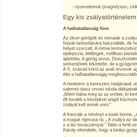
- nyomelemek (magnézium, cink
Egy kis zsályatörténelem
A halhatatlanság füve
Az ókori görögök és rómaiak a zsál
húsok tartósítására használták, de 
helyet szerzett. A római természetviz
epilepszia, bélférgek, mellkasi bánt
ajánlotta. A görög orvos, Dioszkoridé
serkentőnek tekintette, de a gyógynöv
A X. század körül az arab orvosok úg
élet a halhatatlanságig meghosszabbí
A hiedelem a keresztes hadjáratok ut
salernói olasz orvosi iskola diákjaina
„Miért halna meg az az ember, ki ke
élt tovább a középkori angol közmond
zsályát kell annak enni.”
A franciák a növényt a toute bonne, „
a maguk rigmusa rá: „ A zsálya az ideg
s a láz tovaszárnyal." Talán a fenti 
Károly elrendelte, hogy a királyi gy