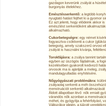
gazdagon keverünk zsályát a húsétele
burgonyás ételekhez.
Emésztésserkentő:
a legtöbb konyh
nyugtató hatást fejthet ki a gyomor s
Ez azt jelenti, hogy elődeink akkor i
emésztést serkentőként alkalmaztá
alkalmazható.
Cukorbetegségre:
egy német kísérle
fogyasztva csökkenti a cukor (glükóz)
betegség, amely szakszerű orvosi ell
zsályát is használni kívánja, feltétle
Torokfájásra:
a zsálya tannint tart
egyben az üszögös fájdalmak, a fog
kezelésében gyakorolt kedvező hat
orvosok ma is ajánlják a meleg, zsály
mandulagyulladás enyhítésére.
Nőgyógyászati problémákra:
külön
zsályaolaj serkenti a méh összehú
menstruációt serkentő alkalmazását 
Áldott állapotban lévő nők emiatt 
várandós nők azonban a menstruáció 
méhet, és gyógyítja a fehérfolyást, v
Változókor idején, a túlzott verejté