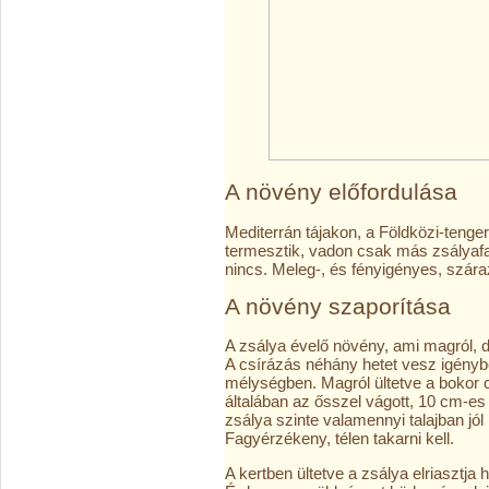
A növény előfordulása
Mediterrán tájakon, a Földközi-teng
termesztik, vadon csak más zsályaf
nincs. Meleg-, és fényigényes, szár
A növény szaporítása
A zsálya évelő növény, ami magról, 
A csírázás néhány hetet vesz igénybe
mélységben. Magról ültetve a bokor cs
általában az ősszel vágott, 10 cm-es h
zsálya szinte valamennyi talajban jól 
Fagyérzékeny, télen takarni kell.
A kertben ültetve a zsálya elriasztja