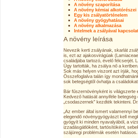
A növény szaporítása
A növény kémiai alkotórészei
Egy kis zsályatörténelem
A növény gyógyhatásai
A növény alkalmazása
Intelmek a zsályával kapcsola
A növény leírása
Nevezik kerti zsályának, skarlát zsá
is, ezt az ajakosvirágúak (Lamiaceae
családjába tartozó, évelő félcserjét. 
Úgy tartották, ha zsálya nő a kertb
Sok más helyen viszont azt írják, hogy
Összefoglalva talán így mondhatnánk
sok betegségtől óvhatja a családokat
Bár fűszernövényként is világszerte e
Kedvező hatását annyiféle betegség 
„csodaszernek” kezdték tekinteni. Dr. 
„Az ember által ismert valamennyi b
elegendő növénygyógyászt kell megk
gyógyít ki minden nyavalyából, a viz
izzadásgátlóként, tartósítóként, seb
szájüregi problémák esetén hatásos.