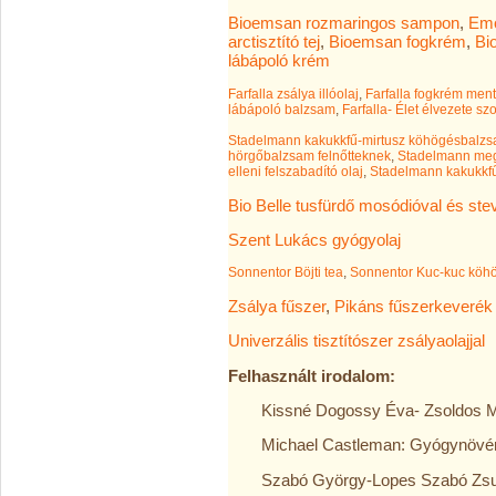
Bioemsan rozmaringos sampon
,
Emó
arctisztító tej
,
Bioemsan fogkrém
,
Bi
lábápoló krém
Farfalla zsálya illóolaj
,
Farfalla fogkrém ment
lábápoló balzsam
,
Farfalla- Élet élvezete szo
Stadelmann kakukkfű-mirtusz köhögésbalz
hörgőbalzsam felnőtteknek
,
Stadelmann megf
elleni felszabadító olaj
,
Stadelmann kakukkfű
Bio Belle tusfürdő mosódióval és ste
Szent Lukács gyógyolaj
Sonnentor Böjti tea
,
Sonnentor Kuc-kuc köhö
Zsálya fűszer
,
Pikáns fűszerkeverék
Univerzális tisztítószer zsályaolajjal
Felhasznált irodalom:
Kissné Dogossy Éva- Zsoldos M
Michael Castleman: Gyógynövén
Szabó György-Lopes Szabó Zsu