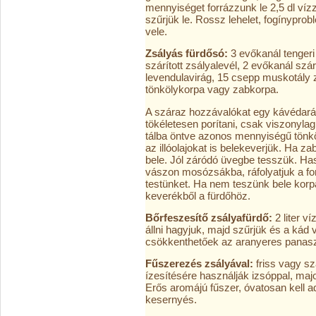
mennyiséget forrázzunk le 2,5 dl vízz
szűrjük le. Rossz lehelet, fogínypr
vele.
Zsályás fürdősó:
3 evőkanál tengeri
szárított zsályalevél, 2 evőkanál szárí
levendulavirág, 15 csepp muskotály zsá
tönkölykorpa vagy zabkorpa.
A száraz hozzávalókat egy kávédarál
tökéletesen porítani, csak viszonyl
tálba öntve azonos mennyiségű tönkö
az illóolajokat is belekeverjük. Ha z
bele. Jól záródó üvegbe tesszük. Ha
vászon mosózsákba, ráfolyatjuk a for
testünket. Ha nem teszünk bele korpá
keverékből a fürdőhöz.
Bőrfeszesítő zsályafürdő:
2 liter 
állni hagyjuk, majd szűrjük és a kád 
csökkenthetőek az aranyeres panasz
Fűszerezés zsályával:
friss vagy sz
ízesítésére használják izsóppal, maj
Erős aromájú fűszer, óvatosan kell ad
kesernyés.