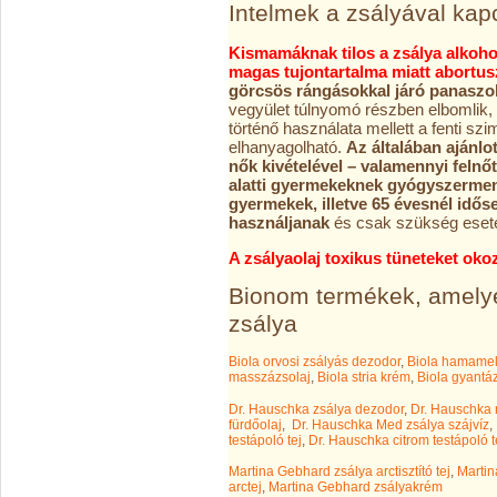
Intelmek a zsályával kap
Kismamáknak tilos a zsálya alkoho
magas tujontartalma miatt abortuszt
görcsös rángásokkal járó panaszo
vegyület túlnyomó részben elbomlik,
történő használata mellett a fenti s
elhanyagolható.
Az általában ajánlot
nők kivételével – valamennyi feln
alatti gyermekeknek gyógyszermen
gyermekek, illetve 65 évesnél id
használjanak
és csak szükség eseté
A zsályaolaj toxikus tüneteket oko
Bionom termékek, amelye
zsálya
Biola orvosi zsályás dezodor
,
Biola hamamel
masszázsolaj
,
Biola stria krém
,
Biola gyantá
Dr. Hauschka zsálya dezodor
,
Dr. Hauschka 
fürdőolaj
,
Dr. Hauschka Med zsálya szájvíz
,
testápoló tej
,
Dr. Hauschka citrom testápoló t
Martina Gebhard zsálya arctisztító tej
,
Martin
arctej
,
Martina Gebhard zsályakrém