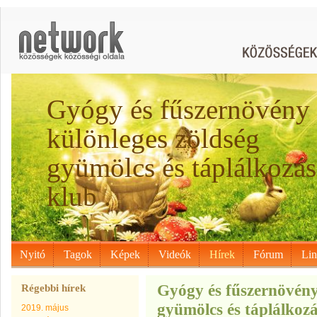
Gyógy és fűszernövény
különleges zöldség
gyümölcs és táplálkozás
klub .
Nyitó
Tagok
Képek
Videók
Hírek
Fórum
Li
Gyógy és fűszernövény
Régebbi hírek
gyümölcs és táplálkozá
2019. május