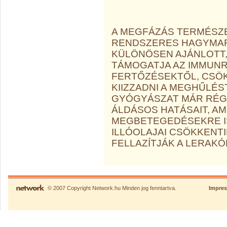
A MEGFÁZÁS TERMÉSZ
RENDSZERES HAGYMAF
KÜLÖNÖSEN AJÁNLOTT,
TÁMOGATJA AZ IMMUNR
FERTŐZÉSEKTŐL, CSÖKK
KIIZZADNI A MEGHŰLÉST
GYÓGYÁSZAT MÁR RÉG
ÁLDÁSOS HATÁSAIT, AM
MEGBETEGEDÉSEKRE IS
ILLÓOLAJAI CSÖKKENT
FELLAZÍTJÁK A LERAK
© 2007 Copyright Network.hu Minden jog fenntartva.
Impre