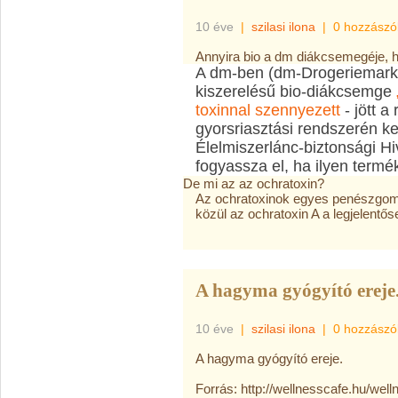
10 éve
|
szilasi ilona
|
0 hozzászó
Annyira bio a dm diákcsemegéje, 
A dm-ben (dm-Drogeriemark
kiszerelésű bio-diákcsemge
toxinnal szennyezett
- jött a
gyorsriasztási rendszerén ke
Élelmiszerlánc-biztonsági Hi
fogyassza el, ha ilyen termé
De mi az az ochratoxin?
Az ochratoxinok egyes penészgom
közül az ochratoxin A a legjelentő
A hagyma gyógyító ereje
10 éve
|
szilasi ilona
|
0 hozzászó
A hagyma gyógyító ereje.
Forrás: http://wellnesscafe.hu/wel