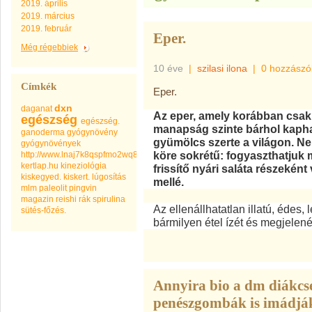
2019. április
2019. március
2019. február
Eper.
Még régebbiek
10 éve
|
szilasi ilona
|
0 hozzászó
Címkék
Eper.
dxn
daganat
Az eper, amely korábban csak 
egészség
egészség.
manapság szinte bárhol kapha
ganoderma
gyógynövény
gyümölcs szerte a világon. Ne
gyógynövények
köre sokrétű: fogyaszthatjuk 
http://www.lnaj7k8qspfmo2wq8go.com
kertlap.hu
kineziológia
frissítő nyári saláta részeként
kiskegyed.
kiskert.
lúgosítás
mellé.
mlm
paleolit
pingvin
magazin
reishi
rák
spirulina
Az ellenállhatatlan illatú, édes,
sütés-főzés.
bármilyen étel ízét és megjelené
Annyira bio a dm diákcs
penészgombák is imádjá