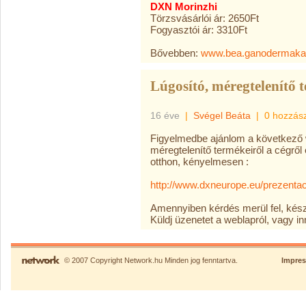
DXN Morinzhi
Törzsvásárlói ár: 2650Ft
Fogyasztói ár: 3310Ft
Bővebben:
www.bea.ganodermaka
Lúgosító, méregtelenítő 
16 éve
|
Svégel Beáta
|
0 hozzás
Figyelmedbe ajánlom a következő w
méregtelenítő termékeiről a cégről 
otthon, kényelmesen :
http://www.dxneurope.eu/prezent
Amennyiben kérdés merül fel, kész
Küldj üzenetet a weblapról, vagy in
© 2007 Copyright Network.hu Minden jog fenntartva.
Impre