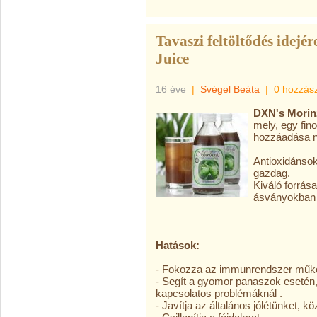
Tavaszi feltöltődés idejé
Juice
16 éve
|
Svégel Beáta
|
0 hozzás
DXN's Morin
mely, egy fin
hozzáadása né
Antioxidánso
gazdag.
Kiváló forrás
ásványokban 
Hatások:
- Fokozza az immunrendszer műk
- Segít a gyomor panaszok esetén,
kapcsolatos problémáknál .
- Javítja az általános jólétünket, k