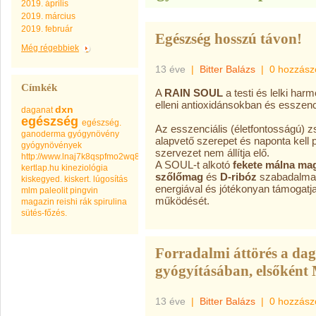
2019. április
2019. március
2019. február
Egészség hosszú távon!
Még régebbiek
13 éve
|
Bitter Balázs
|
0 hozzász
Címkék
A
RAIN SOUL
a testi és lelki ha
elleni antioxidánsokban és esszenc
dxn
daganat
egészség
egészség.
Az esszenciális (életfontosságú) 
ganoderma
gyógynövény
alapvető szerepet és naponta kell pó
gyógynövények
szervezet nem állítja elő.
http://www.lnaj7k8qspfmo2wq8go.com
A SOUL-t alkotó
fekete málna ma
kertlap.hu
kineziológia
szőlőmag
és
D-ribóz
szabadalmazt
kiskegyed.
kiskert.
lúgosítás
energiával és jótékonyan támogat
mlm
paleolit
pingvin
működését.
magazin
reishi
rák
spirulina
sütés-főzés.
Forradalmi áttörés a dag
gyógyításában, elsőként
13 éve
|
Bitter Balázs
|
0 hozzász