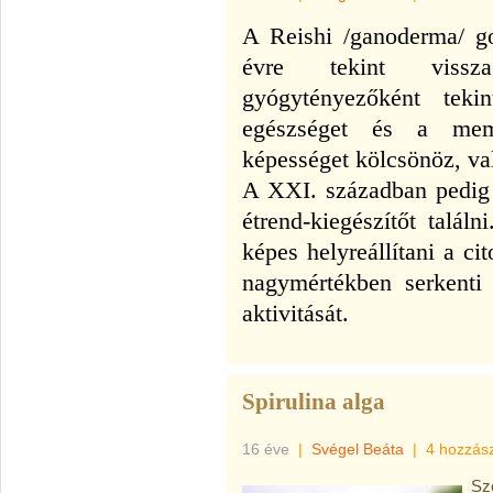
A Reishi /
ganoderma
/ g
évre tekint vissz
gyógytényezőként teki
egészséget és a memó
képességet kölcsönöz, val
A XXI. században pedig 
étrend-kiegészítőt találn
képes helyreállítani a ci
nagymértékben serkenti 
aktivitását.
Spirulina alga
16 éve
|
Svégel Beáta
|
4 hozzás
Sze