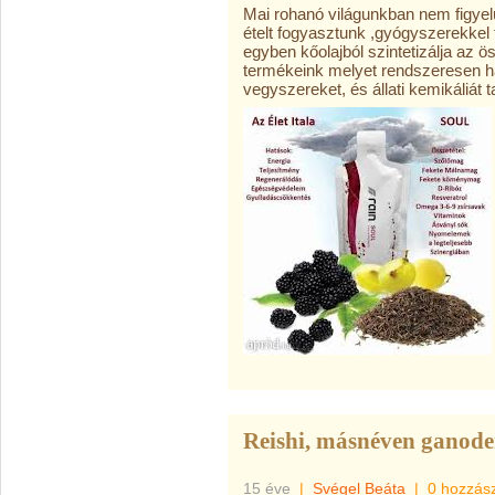
Mai rohanó világunkban nem figyel
ételt fogyasztunk ,gyógyszerekke
egyben kőolajból szintetizálja az 
termékeink melyet rendszeresen h
vegyszereket, és állati kemikáliát 
Reishi, másnéven ganod
15 éve
|
Svégel Beáta
|
0 hozzás