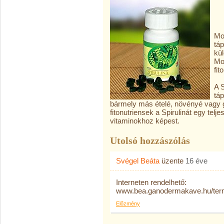
Mo
táp
kü
Mo
fit
A S
tá
bármely más ételé, növényé vagy
fitonutriensek a Spirulinát egy telj
vitaminokhoz képest.
Utolsó hozzászólás
Svégel Beáta
üzente
16 éve
Interneten rendelhető:
www.bea.ganodermakave.hu/te
Előzmény