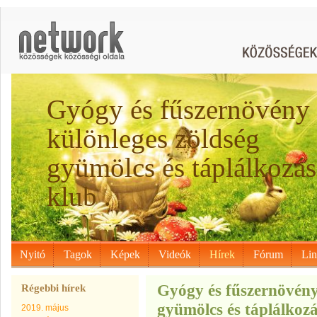
Gyógy és fűszernövény
különleges zöldség
gyümölcs és táplálkozás
klub .
Nyitó
Tagok
Képek
Videók
Hírek
Fórum
Li
Gyógy és fűszernövény
Régebbi hírek
gyümölcs és táplálkozá
2019. május